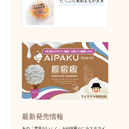
たっぷり果肉ももかき氷
最新発売情報
あの「雪見だいふく」を648通りにカスタマイ