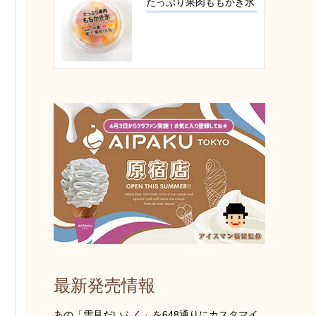
たっぷり果肉ももかき氷
最新発売情報
あの「雪見だいふく」を648通りにカスタマイ