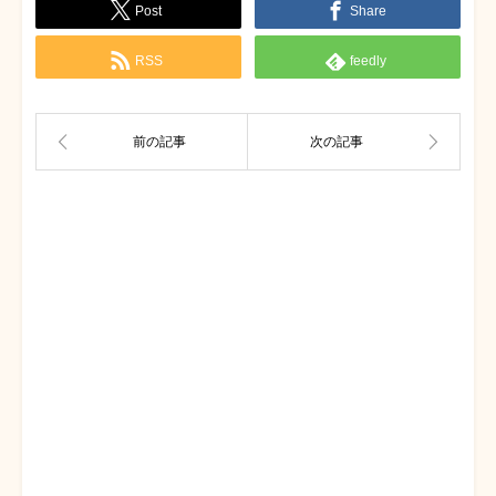
Post
Share
RSS
feedly