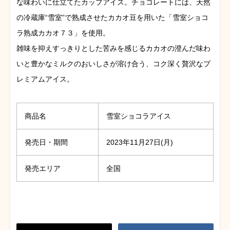
な味わいに仕立てたカップアイス。チョコレートには、天然
の冷蔵庫“雪室”で熟成させたカカオ豆を用いた「雪室ショコ
ラ熟成カカオ７３」を使用。
雑味を抑えすっきりとした苦みを感じるカカオの澄んだ味わ
いと豊かなミルクのおいしさが溶け合う、コク深く贅沢なプ
レミアムアイス。
商品名
雪室ショコラアイス
発売日・期間
2023年11月27日(月)
発売エリア
全国