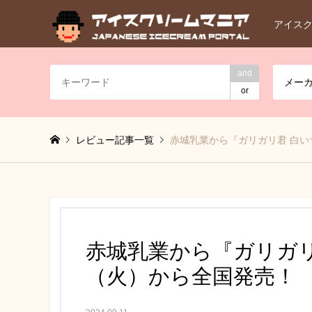
アイス
and
メー
or
レビュー記事一覧
赤城乳業から『ガリガリ君 白い
赤城乳業から『ガリガリ
（火）から全国発売！