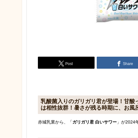
Post
Share
乳酸菌入りのガリガリ君が登場！甘酸
は相性抜群！暑さが残る時期に、お風
赤城乳業から、「
ガリガリ君 白いサワー
」が202