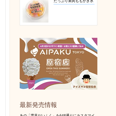
たっぷり果肉ももかき氷
最新発売情報
あの「雪見だいふく」を648通りにカスタマイ