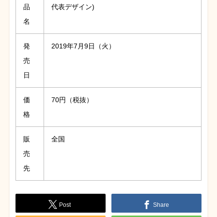
品
代表デザイン)
名
発
2019年7月9日（火）
売
日
価
70円（税抜）
格
販
全国
売
先
Post
Share