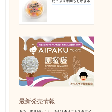
たっぷり果肉ももかき氷
最新発売情報
あの「雪見だいふく」を648通りにカスタマイ