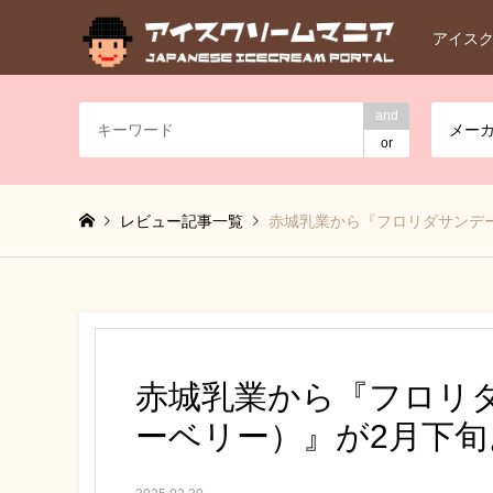
アイス
and
メー
or
レビュー記事一覧
赤城乳業から『フロリダサンデ
赤城乳業から『フロリ
ーベリー）』が2月下