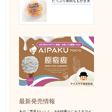
たっぷり果肉ももかき氷
最新発売情報
あの「雪見だいふく」を648通りにカスタマイ