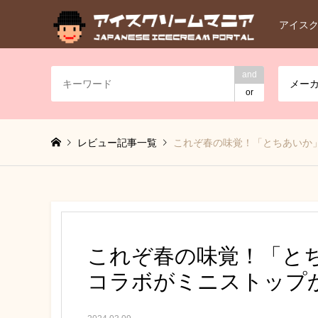
アイス
and
メー
or
レビュー記事一覧
これぞ春の味覚！「とちあいか
これぞ春の味覚！「と
コラボがミニストップ