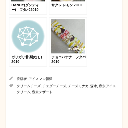
DANDY(ダンディ
サクレ レモン 2010
ー) フタバ 2010
ガリガリ君 梨(なし)
チョコバナナ フタバ
2010
2010
投稿者:
アイスマン福留
クリームチーズ
,
チェダーチーズ
,
チーズモナカ
,
森永
,
森永アイス
クリーム
,
森永デザート