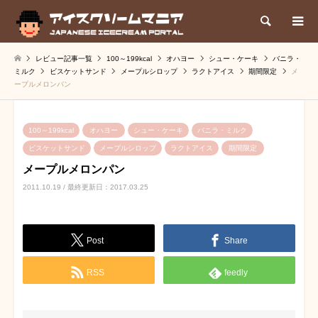
検索
レビュー記事一覧
100～199kcal
オハヨー
シュー・ケーキ
バニラ・
ミルク
ビスケットサンド
メープルシロップ
ラクトアイス
期間限定
メ
ープルメロンパン
100～199kcal
オハヨー
シュー・ケーキ
バニラ・ミルク
ビスケットサンド
メープルシロップ
ラクトアイス
期間限定
メープルメロンパン
2011.10.19 / 最終更新日：2017.03.25
Post
Share
RSS
feedly