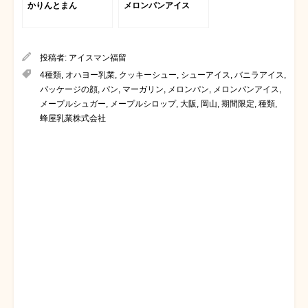
かりんとまん
メロンパンアイス
投稿者:
アイスマン福留
4種類
,
オハヨー乳業
,
クッキーシュー
,
シューアイス
,
バニラアイス
,
パッケージの顔
,
パン
,
マーガリン
,
メロンパン
,
メロンパンアイス
,
メープルシュガー
,
メープルシロップ
,
大阪
,
岡山
,
期間限定
,
種類
,
蜂屋乳業株式会社