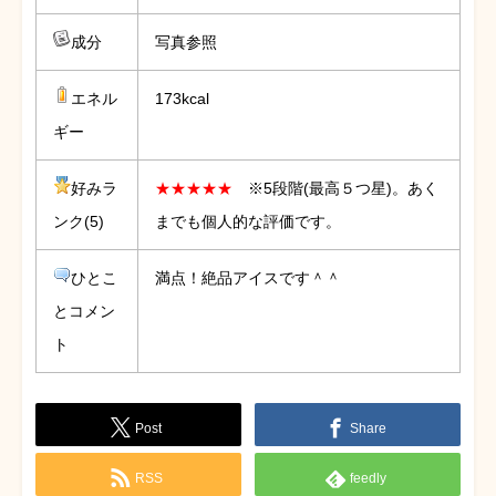
成分
写真参照
エネル
173kcal
ギー
好みラ
★★★★★
※5段階(最高５つ星)。あく
ンク(5)
までも個人的な評価です。
ひとこ
満点！絶品アイスです＾＾
とコメン
ト
Post
Share
RSS
feedly