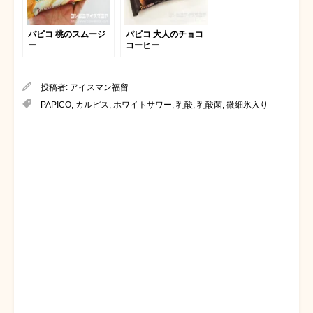
パピコ 桃のスムージ
パピコ 大人のチョコ
ー
コーヒー
投稿者:
アイスマン福留
PAPICO
,
カルピス
,
ホワイトサワー
,
乳酸
,
乳酸菌
,
微細氷入り