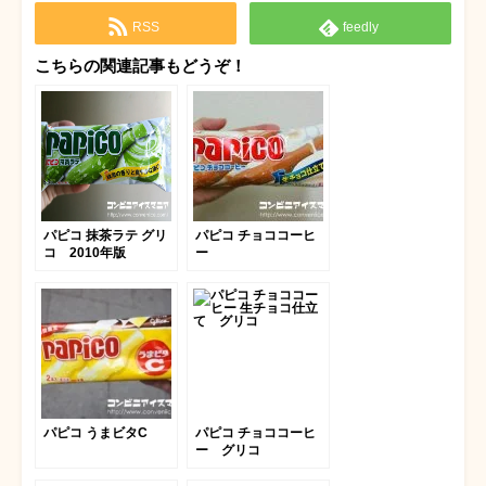
RSS
feedly
こちらの関連記事もどうぞ！
パピコ 抹茶ラテ グリ
パピコ チョココーヒ
コ 2010年版
ー
パピコ うまビタC
パピコ チョココーヒ
ー グリコ