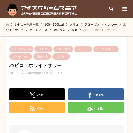
検索
レビュー記事一覧
100～199kcal
グリコ
フローズン
ヘルシー
ホ
ワイトサワー
ボトルアイス
微細氷入
氷菓
パピコ ホワイトサワー
100～199kcal
グリコ
フローズン
ヘルシー
ホワイトサワー
ボトルアイス
微細氷入
氷菓
パピコ ホワイトサワー
2010.07.23 / 最終更新日：2013.12.02
Post
Share
RSS
feedly