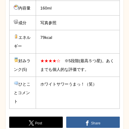
内容量
160ml
成分
写真参照
エネル
79kcal
ギー
好みラ
★★★★☆
※5段階(最高５つ星)。あく
ンク(5)
までも個人的な評価です。
ひとこ
ホワイトサワーうまっ！（笑）
とコメン
ト
Post
Share