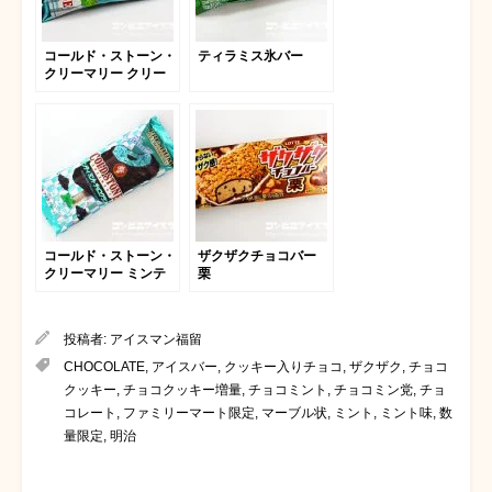
コールド・ストーン・
ティラミス氷バー
クリーマリー クリー
ミーチョコミンスター
コールド・ストーン・
ザクザクチョコバー
クリーマリー ミンテ
栗
ィ ミント チョコクラ
ンチ
投稿者:
アイスマン福留
CHOCOLATE
,
アイスバー
,
クッキー入りチョコ
,
ザクザク
,
チョコ
クッキー
,
チョコクッキー増量
,
チョコミント
,
チョコミン党
,
チョ
コレート
,
ファミリーマート限定
,
マーブル状
,
ミント
,
ミント味
,
数
量限定
,
明治