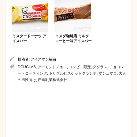
ミスタードーナツ ア
コメダ珈琲店 ミルク
イスバー
コーヒー味アイスバー
投稿者:
アイスマン福留
DOUGLAS
,
アーモンドチョコ
,
コンビニ限定
,
ダグラス
,
チョコレ
ートコーティング
,
トリプルビスケットクランチ
,
マシュマロ
,
大人
の男性向け
,
日進乳業株式会社